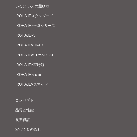
いろは.いえの選び方
IROHA.IEスタンダード
IROHA.IE×平屋シリーズ
IROHA.IE×3F
IROHA.IE×Like！
IROHA.IE×CRASHGATE
IROHA.IE×家時短
IROHA.IE×su:iji
IROHA.IE×スマイフ
コンセプト
品質と性能
長期保証
家づくりの流れ