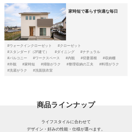
家時短で暮らす快適な毎日
#ウォークインクローゼット
#クローゼット
#スタンダード（2F建て）
#ダイニング
#ナチュラル
#バルコニー
#ワークスペース
#内観
#切妻屋根
#収納棚
#外観
#家時短
#掃除がラク
#整理収納の工夫
#料理がラク
#洗濯がラク
#洗面脱衣室
商品ラインナップ
ライフスタイルに合わせて
デザイン・好みの性能・仕様が選べます。