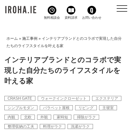
toggl
navig
無料相談会
資料請求
お問い合わせ
ホーム
»
施工事例
»
インテリアブランドとのコラボで実現した自分
たちのライフスタイルを叶える家
インテリアブランドとのコラボで実
現した自分たちのライフスタイルを
叶える家
CRASH GATE
ウォークインクローゼット
エクステリア
シンプルモダン
パラペット屋根
リビング
主寝室
内観
北欧
外観
家時短
掃除がラク
整理収納の工夫
料理がラク
洗濯がラク