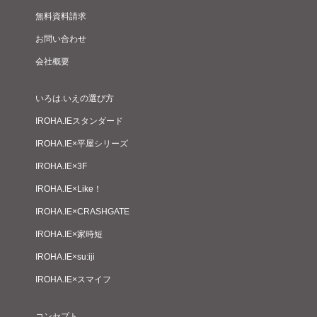
無料資料請求
お問い合わせ
会社概要
いろは.いえの選び方
IROHA.IEスタンダード
IROHA.IE×平屋シリーズ
IROHA.IE×3F
IROHA.IE×Like！
IROHA.IE×CRASHGATE
IROHA.IE×家時短
IROHA.IE×su:iji
IROHA.IE×スマイフ
コンセプト